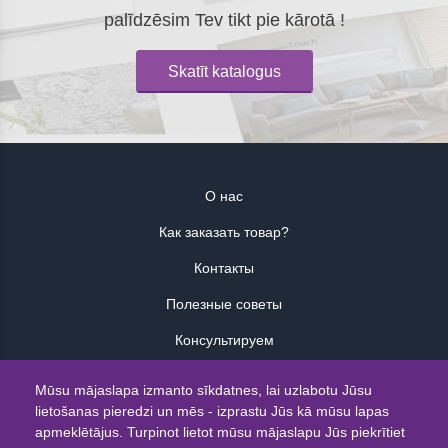
palīdzēsim Tev tikt pie kārotā !
Skatīt katalogus
О нас
Как заказать товар?
Контакты
Полезные советы
Консультируем
Atsauksmes
Mūsu mājaslapa izmanto sīkdatnes, lai uzlabotu Jūsu
lietošanas pieredzi un mēs - izprastu Jūs kā mūsu lapas
© 2026
apmeklētājus. Turpinot lietot mūsu mājaslapu Jūs piekrītiet