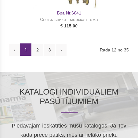
Бра Nr.6641
Светильники - морская тема
€ 115.00
1
Rāda 12 no 35
‹
2
3
›
KATALOGI INDIVIDUĀLIEM
PASŪTĪJUMIEM
Piedāvājam ieskatīties mūsu katalogos. Ja Tev
kāda prece patiks, mēs ar lielāko prieku