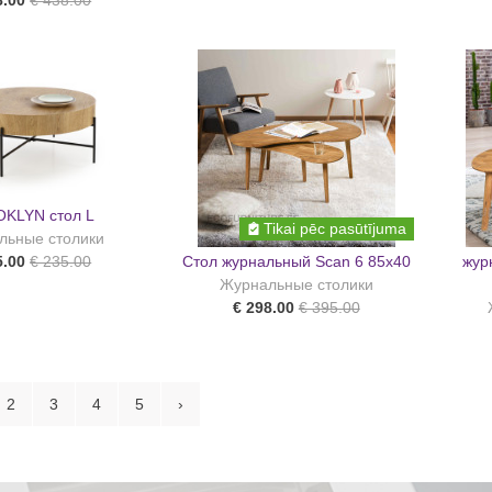
8.00
€ 438.00
KLYN стол L
Tikai pēc pasūtījuma
льные столики
Стол журнальный Scan 6 85x40
жур
5.00
€ 235.00
Журнальные столики
€ 298.00
€ 395.00
2
3
4
5
›