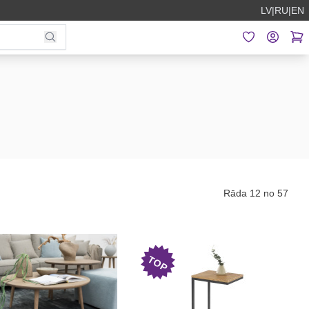
LV
|
RU
|
EN
Rāda 12 no 57
TOP