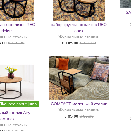
SA
глых столиков REO
набор круглых столиков REO
rieksts
орех
льные столики
Журнальные столики
5.00
€ 175.00
€ 145.00
€ 175.00
Tikai pēc pasūtījuma
COMPACT маленький столик
Журнальные столики
ный столик Airy
€ 65.00
€ 95.00
комплект
льные столики