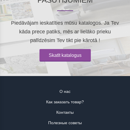
Piedāvājam ieskatīties mūsu katalogos. Ja Tev
kāda prece patiks, mēs ar lielāko prieku
palīdzēsim Tev tikt pie kārotā !
Skatīt katalogus
О нас
Как заказать товар?
Контакты
Полезные советы