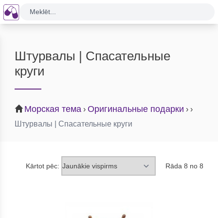
Meklēt...
Штурвалы | Спасательные
круги
Морская тема
Оригинальные подарки
›
›
›
Штурвалы | Спасательные круги
Kārtot pēc:
Rāda 8 no 8