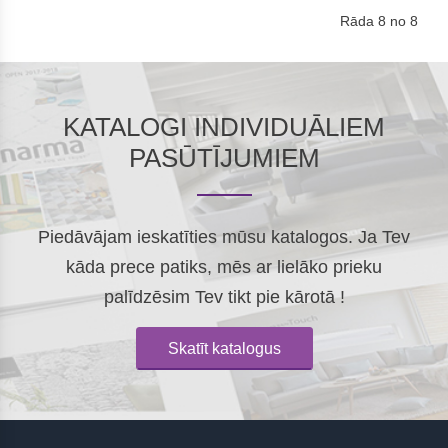
Rāda 8 no 8
KATALOGI INDIVIDUĀLIEM
PASŪTĪJUMIEM
Piedāvājam ieskatīties mūsu katalogos. Ja Tev
kāda prece patiks, mēs ar lielāko prieku
palīdzēsim Tev tikt pie kārotā !
Skatīt katalogus