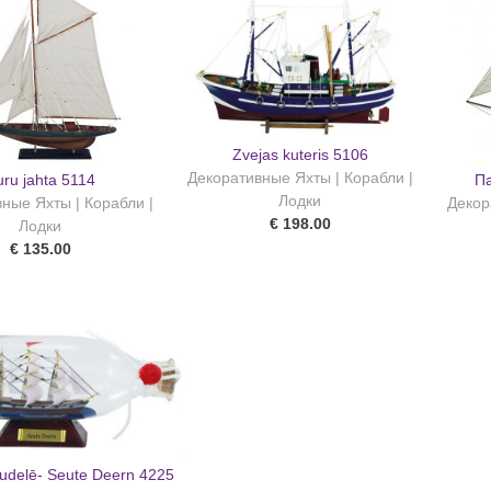
Zvejas kuteris 5106
Декоративные Яхты | Корабли |
ru jahta 5114
Па
Лодки
ные Яхты | Корабли |
Декор
€ 198.00
Лодки
€ 135.00
pudelē- Seute Deern 4225