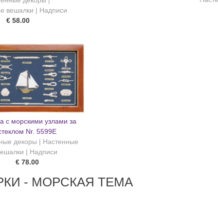
енные декоры |
е вешалки | Надписи
€ 58.00
а с морскими узлами за
стеклом Nr. 5599E
ные декоры | Настенные
вешалки | Надписи
€ 78.00
КИ - МОРСКАЯ ТЕМА