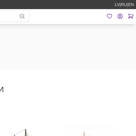
LV
|
RU
|
EN
И