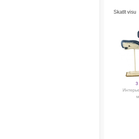
Skatīt visu
3
Интерье
м