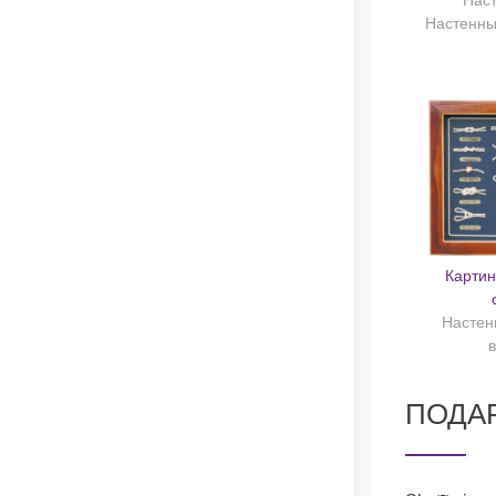
Наст
Настенны
Картин
Настен
ПОДАР