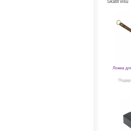
Skatīt visu
Ложка для
Подар