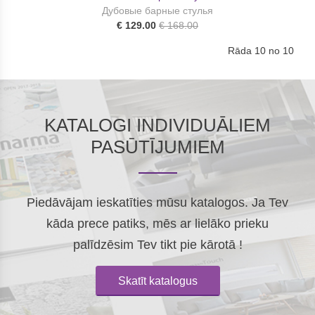
Дубовые барные стулья
€ 129.00
€ 168.00
Rāda 10 no 10
KATALOGI INDIVIDUĀLIEM
PASŪTĪJUMIEM
Piedāvājam ieskatīties mūsu katalogos. Ja Tev
kāda prece patiks, mēs ar lielāko prieku
palīdzēsim Tev tikt pie kārotā !
Skatīt katalogus