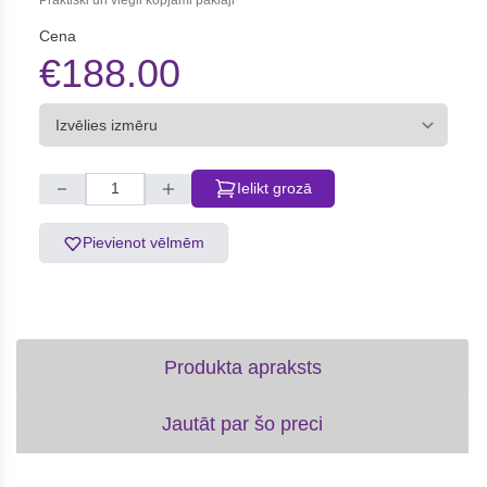
Praktiski un viegli kopjami paklāji
Cena
€188.00
Ielikt grozā
Pievienot vēlmēm
Produkta apraksts
Jautāt par šo preci