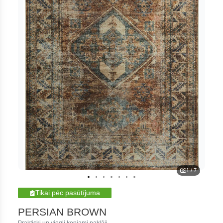
1
/
7
Tikai pēc pasūtījuma
PERSIAN BROWN