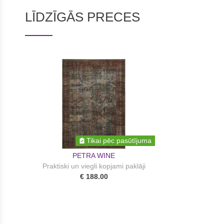
LĪDZĪGĀS PRECES
Tikai pēc pasūtījuma
PETRA WINE
Praktiski un viegli kopjami paklāji
€ 188.00