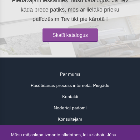
Piedāvājam ieskatīties mūsu katalogos. Ja Tev
kāda prece patiks, mēs ar lielāko prieku
palīdzēsim Tev tikt pie kārotā !
Skatīt katalogus
Par mums
Pasūtīšanas process internetā. Piegāde
Kontakti
Noderīgi padomi
Konsultējam
Atsauksmes
Mūsu mājaslapa izmanto sīkdatnes, lai uzlabotu Jūsu