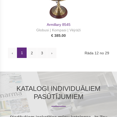
Armillary 8545
Globusi | Kompasi | Vējrāži
€ 385.00
1
Rāda 12 no 29
‹
2
3
›
KATALOGI INDIVIDUĀLIEM
PASŪTĪJUMIEM