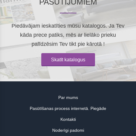
PASŪTĪJUMIEM
Piedāvājam ieskatīties mūsu katalogos. Ja Tev
kāda prece patiks, mēs ar lielāko prieku
palīdzēsim Tev tikt pie kārotā !
Skatīt katalogus
Par mums
Pasūtīšanas process internetā. Piegāde
Kontakti
Noderīgi padomi