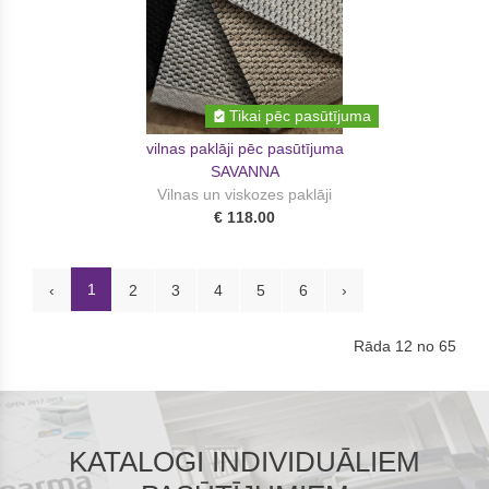
Tikai pēc pasūtījuma
vilnas paklāji pēc pasūtījuma
SAVANNA
Vilnas un viskozes paklāji
€ 118.00
1
‹
2
3
4
5
6
›
Rāda 12 no 65
KATALOGI INDIVIDUĀLIEM