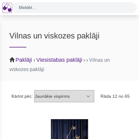
Meklēt...
Vilnas un viskozes paklāji
Paklāji
Viesistabas paklāji
›
›
›
Vilnas un
viskozes paklāji
Kārtot pēc:
Rāda 12 no 65