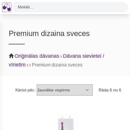
Meklēt...
Premium dizaina sveces
Oriģinālas dāvanas
Dāvana sievietei /
›
vīrietim
›
›
Premium dizaina sveces
Kārtot pēc:
Rāda 6 no 6