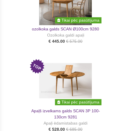
Tikai pēc pasūtījuma
ozolkoka galds SCAN Ø100cm 9280
Ozolkoka galdi apaļi
€ 445.00
€ 575.00
TOP
Tikai pēc pasūtījuma
Apaļš izvelkams galds SCAN 3P 100-
130cm 9281
Apaļi ēdamistabas galdi
€ 528.00
€ 685.00