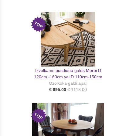
TOP
Izvelkams pusdienu galds Merbi D
120cm -160cm vai D 110cm-150cm
Ozolkoka galdi apaļi
€ 895.00
€ 1118.00
TOP