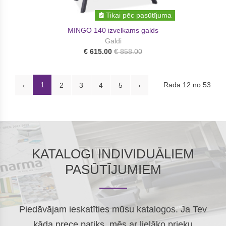
Tikai pēc pasūtījuma
MINGO 140 izvelkams galds
Galdi
€ 615.00
€ 858.00
1
Rāda 12 no 53
‹
2
3
4
5
›
KATALOGI INDIVIDUĀLIEM
PASŪTĪJUMIEM
Piedāvājam ieskatīties mūsu katalogos. Ja Tev
kāda prece patiks, mēs ar lielāko prieku