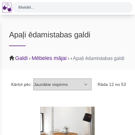
Meklēt...
Apaļi ēdamistabas galdi
Galdi
Mēbeles mājai
›
›
›
Apaļi ēdamistabas galdi
Kārtot pēc:
Rāda 12 no 53