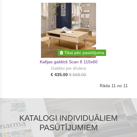
Tikai pēc pasūtījuma
Kafijas galdiņš Scan 8 110x60
Galdiņi pie dīvāna
€ 435.00
€ 568.00
Rāda 11 no 11
KATALOGI INDIVIDUĀLIEM
PASŪTĪJUMIEM