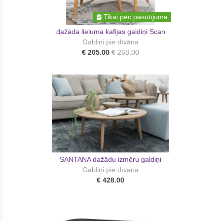
Tikai pēc pasūtījuma
dažāda lieluma kafijas galdiņi Scan
Galdiņi pie dīvāna
€ 205.00
€ 268.00
SANTANA dažādu izmēru galdiņi
Galdiņi pie dīvāna
€ 428.00