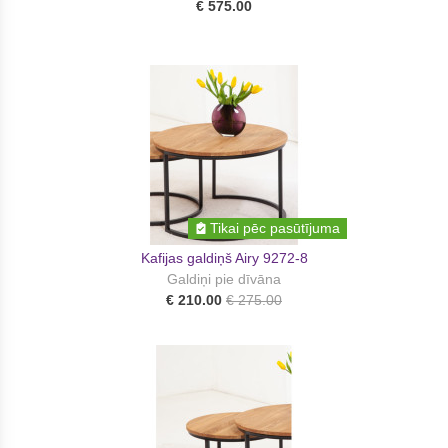
€ 575.00
Tikai pēc pasūtījuma
Kafijas galdiņš Airy 9272-8
Galdiņi pie dīvāna
€ 210.00
€ 275.00