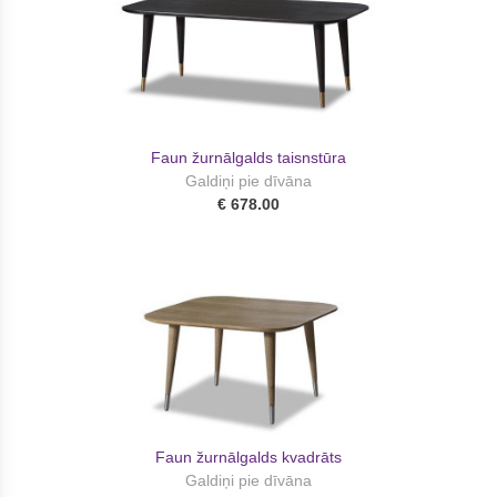
Faun žurnālgalds taisnstūra
Galdiņi pie dīvāna
€ 678.00
Faun žurnālgalds kvadrāts
Galdiņi pie dīvāna