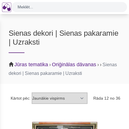
Meklēt...
Sienas dekori | Sienas pakaramie
| Uzraksti
Jūras tematika
Oriģinālas dāvanas
›
›
›
Sienas
dekori | Sienas pakaramie | Uzraksti
Kārtot pēc:
Rāda 12 no 36