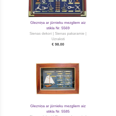
Glezniņa ar jūrnieku mezgliem aiz
stikla Nr. 5569
Sienas dekori | Sienas pakaramie |
Uzraksti
€ 98.00
Glezniņa ar jūrnieku mezgliem aiz
stikla Nr. 5585