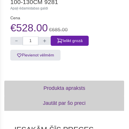
100-130CM 9281
Apaļi ēdamistabas galdi
Cena
€528.00
€685.00
Ielikt grozā
Pievienot vēlmēm
Produkta apraksts
Jautāt par šo preci