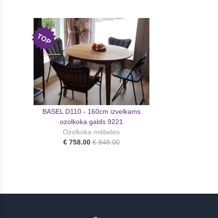
TOP
BASEL D110 - 160cm izvelkams
ozolkoka galds 9221
Ozolkoka mēbeles
€ 758.00
€ 948.00