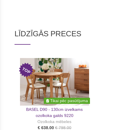
LĪDZĪGĀS PRECES
TOP
Tikai pēc pasūtījuma
BASEL D90 - 130cm izvelkams
ozolkoka galds 9220
Ozolkoka mēbeles
€ 638.00
€ 798.00