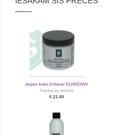
IESAKĀM ŠĪS PRECES
ziepes koka tīrīšanai GUARDIAN
Kopšanas līdzekļi
€ 21.00