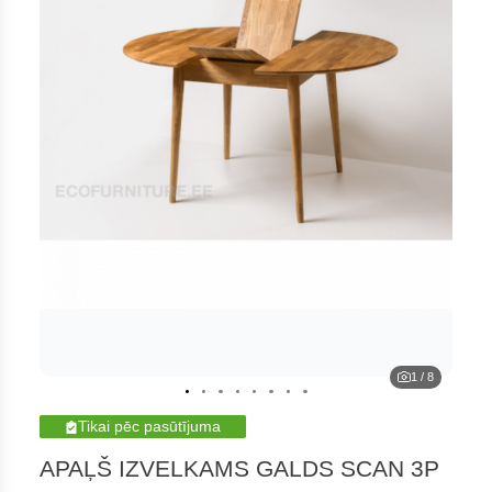
1
/
8
Tikai pēc pasūtījuma
APAĻŠ IZVELKAMS GALDS SCAN 3P