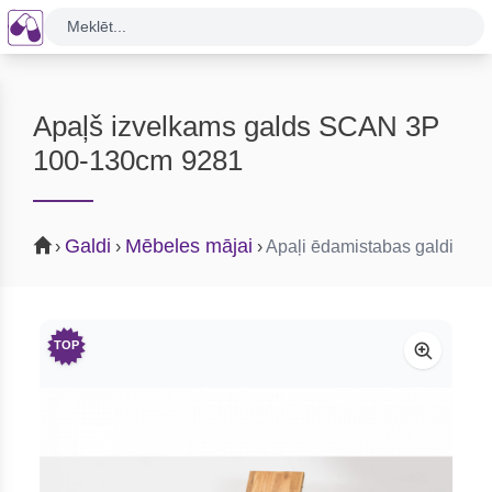
Meklēt...
Apaļš izvelkams galds SCAN 3P
100-130cm 9281
Galdi
Mēbeles mājai
›
›
›
Apaļi ēdamistabas galdi
TOP