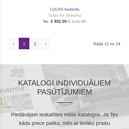
LUCAS bedsofa
Sofas for sleeping
No
€ 892.00
€ 1115.00
1
Rāda 12 no 14
‹
2
›
KATALOGI INDIVIDUĀLIEM
PASŪTĪJUMIEM
Piedāvājam ieskatīties mūsu katalogos. Ja Tev
kāda prece patiks, mēs ar lielāko prieku