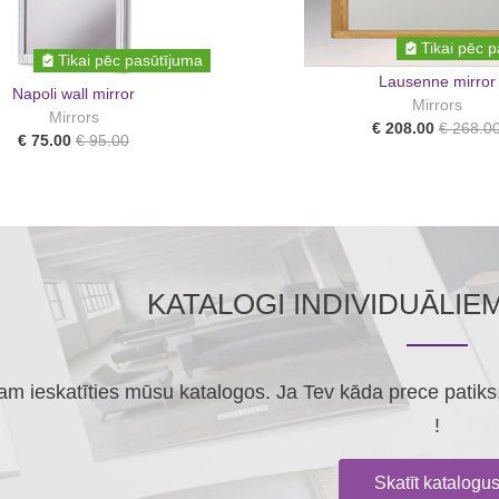
Tikai pēc 
Tikai pēc pasūtījuma
Lausenne mirror
Napoli wall mirror
Mirrors
Mirrors
€ 208.00
€ 268.0
€ 75.00
€ 95.00
KATALOGI INDIVIDUĀLIE
m ieskatīties mūsu katalogos. Ja Tev kāda prece patiks, 
!
Skatīt katalogu