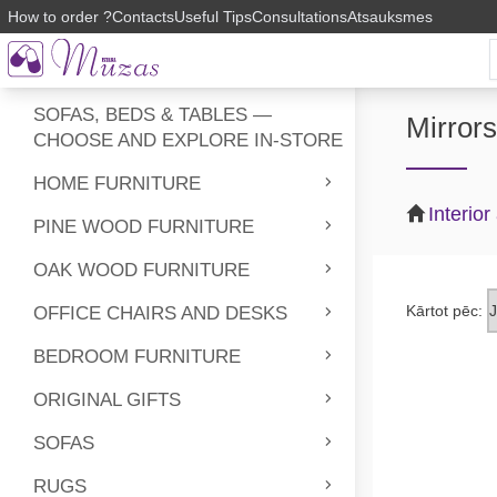
How to order ?
Contacts
Useful Tips
Consultations
Atsauksmes
SOFAS, BEDS & TABLES —
Mirrors
CHOOSE AND EXPLORE IN-STORE
HOME FURNITURE
Interio
PINE WOOD FURNITURE
OAK WOOD FURNITURE
Kārtot pēc:
OFFICE CHAIRS AND DESKS
BEDROOM FURNITURE
ORIGINAL GIFTS
SOFAS
RUGS