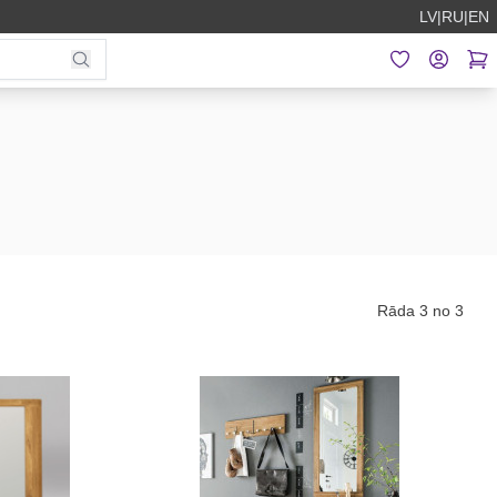
LV
|
RU
|
EN
Rāda 3 no 3