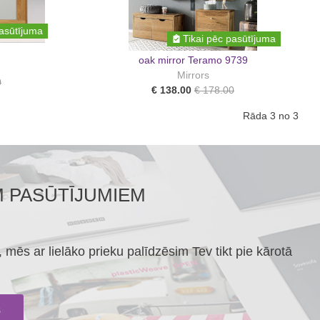
pasūtījuma
Tikai pēc pasūtījuma
oak mirror Teramo 9739
Mirrors
0
€ 138.00
€ 178.00
Rāda 3 no 3
M PASŪTĪJUMIEM
mēs ar lielāko prieku palīdzēsim Tev tikt pie kārotā
s