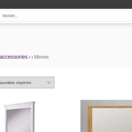
r accessories
›
›
Mirrors