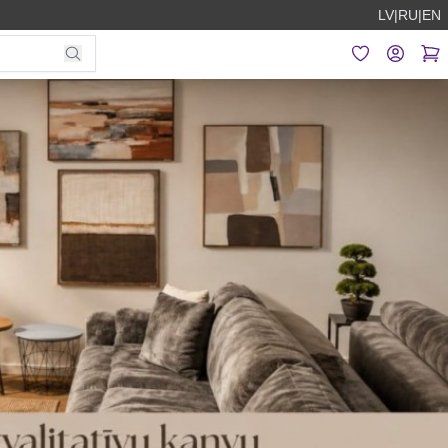
LV
|
RU
|
EN