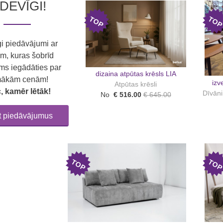
ZDEVĪGI!
TOP
TO
gi piedāvājumi ar
m, kuras šobrīd
ms iegādāties par
dizaina atpūtas krēsls LIA
ākām cenām!
izv
Atpūtas krēsli
, kamēr lētāk!
Dīvāni
No
€ 516.00
€ 645.00
īt piedāvājumus
TOP
TO