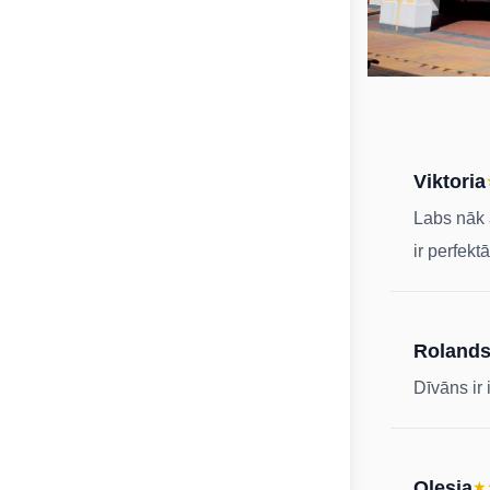
Viktoria
Labs nāk 
ir perfektā
Roland
Dīvāns ir 
Olesja
★