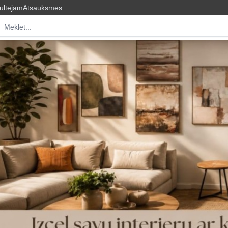
ultējam
Atsauksmes