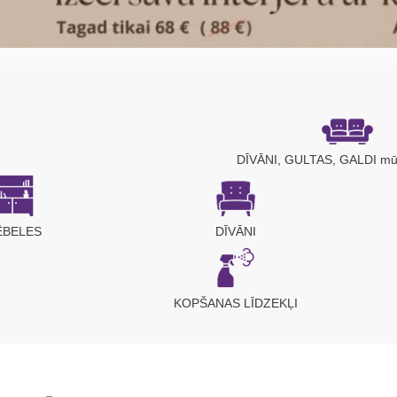
DĪVĀNI, GULTAS, GALDI mū
ĒBELES
DĪVĀNI
KOPŠANAS LĪDZEKĻI