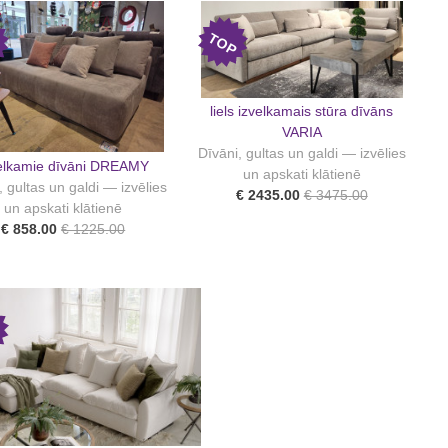
P
TOP
liels izvelkamais stūra dīvāns
VARIA
Dīvāni, gultas un galdi — izvēlies
elkamie dīvāni DREAMY
un apskati klātienē
, gultas un galdi — izvēlies
€ 2435.00
€ 3475.00
un apskati klātienē
€ 858.00
€ 1225.00
P