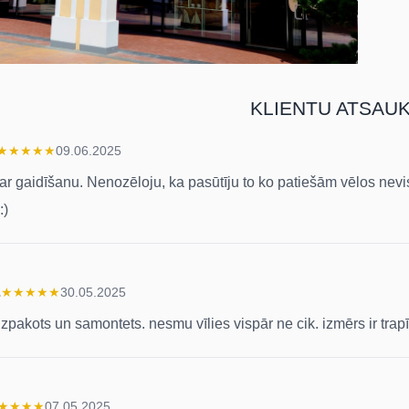
KLIENTU ATSAU
★
★
★
★
★
09.06.2025
ar gaidīšanu. Nenozēloju, ka pasūtīju to ko patiešām vēlos nev
:)
s
★
★
★
★
★
30.05.2025
izpakots un samontets. nesmu vīlies vispār ne cik. izmērs ir trapīts
★
★
★
★
07.05.2025