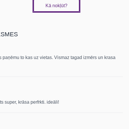
Kā nokļūt?
KSMES
is paņēmu to kas uz vietas. Vismaz tagad izmērs un krasa
 super, krāsa perfrkti. ideāli!