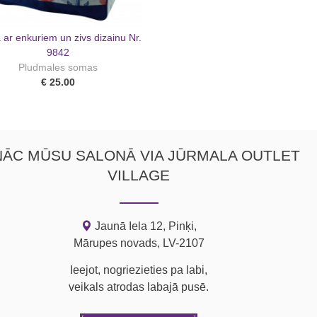
ar enkuriem un zivs dizainu Nr.
9842
Pludmales somas
€ 25.00
NĀC MŪSU SALONĀ VIA JŪRMALA OUTLET
VILLAGE
Jaunā Iela 12, Pinķi,
Mārupes novads, LV-2107
Ieejot, nogriezieties pa labi,
veikals atrodas labajā pusē.