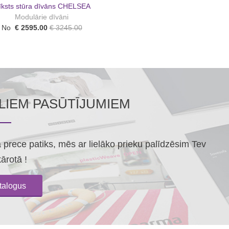
īksts stūra dīvāns CHELSEA
Modulārie dīvāni
No
€ 2595.00
€ 3245.00
ĀLIEM PASŪTĪJUMIEM
prece patiks, mēs ar lielāko prieku palīdzēsim Tev
kārotā !
atalogus