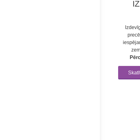
I
Izdevī
precē
iespēja
zem
Pērc
Skat