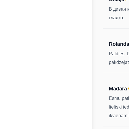
В диван 
гладко.
Roland
Paldies. D
palīdzējāt
Madara
Esmu patie
lieliski i
ikvienam 