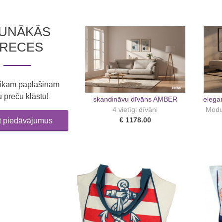
AUNĀKĀS
RECES
laikam paplašinām
 preču klāstu!
skandināvu dīvāns AMBER
elega
4 vietīgi dīvāni
Modul
€ 1178.00
īt piedāvājumus