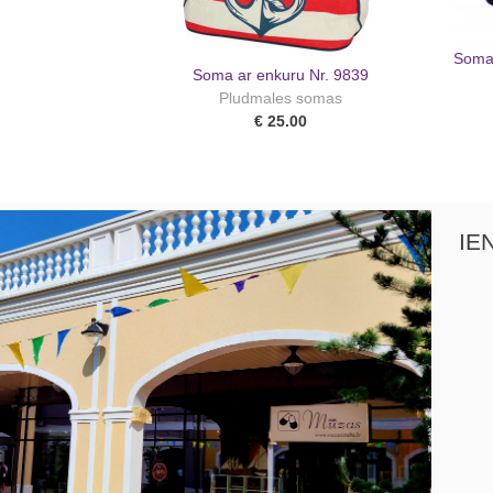
Soma 
Soma ar enkuru Nr. 9839
Pludmales somas
€ 25.00
IE