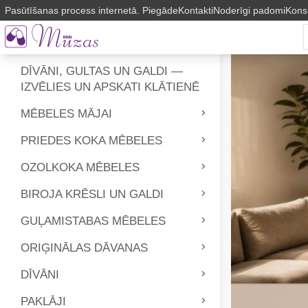
Pasūtīšanas process internetā. Piegāde
Kontakti
Noderīgi padomi
Kons
DĪVĀNI, GULTAS UN GALDI —
IZVĒLIES UN APSKATI KLĀTIENĒ
MĒBELES MĀJAI
PRIEDES KOKA MĒBELES
OZOLKOKA MĒBELES
BIROJA KRĒSLI UN GALDI
GUĻAMISTABAS MĒBELES
ORIĢINĀLAS DĀVANAS
DĪVĀNI
PAKLĀJI