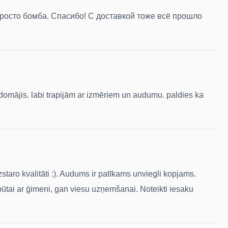
просто бомба. Спасибо! С доставкой тоже всё прошло
u domājis. labi trapijām ar izmēriem un audumu. paldies ka
zstaro kvalitāti :). Audums ir patīkams unviegli kopjams.
tpūtai ar ģimeni, gan viesu uzņemšanai. Noteikti iesaku