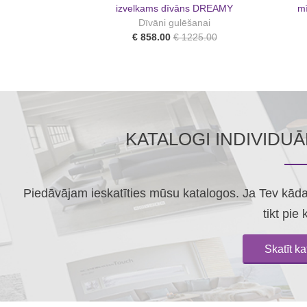
izvelkams dīvāns DREAMY
m
Dīvāni gulēšanai
€ 858.00
€ 1225.00
KATALOGI INDIVIDU
Piedāvājam ieskatīties mūsu katalogos. Ja Tev kāda 
tikt pie 
Skatīt k