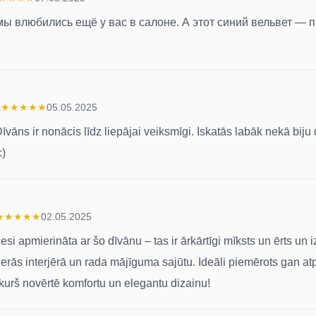
мы влюбились ещё у вас в салоне. А этот синий вельвет — 
s
★
★
★
★
★
05.05.2025
īvāns ir nonācis līdz liepājai veiksmīgi. Iskatās labāk nekā bij
:)
★
★
★
★
★
02.05.2025
si apmierināta ar šo dīvānu – tas ir ārkārtīgi mīksts un ērts un i
ederās interjērā un rada mājīguma sajūtu. Ideāli piemērots gan a
kurš novērtē komfortu un elegantu dizainu!