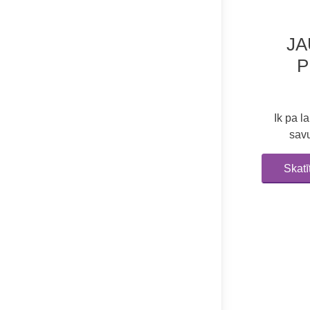
J
P
Ik pa 
savu
Skat