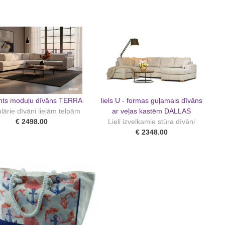
nts moduļu dīvāns TERRA
liels U - formas guļamais dīvāns
ārie dīvāni lielām telpām
ar veļas kastēm DALLAS
€ 2498.00
Lieli izvelkamie stūra dīvāni
€ 2348.00